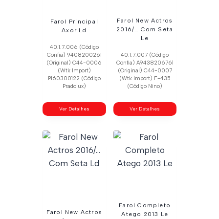
Farol New Actros
Farol Principal
2016/… Com Seta
Axor Ld
Le
40.1.7.006 (Código
Confia) 9408200261
40.1.7.007 (Código
(Original) C44-0006
Confia) A9438206761
(Wtk Import)
(Original) C44-0007
Pl60300122 (Código
(Wtk Import) F-435
Pradolux)
(Código Nino)
Ver Detalhes
Ver Detalhes
Farol Completo
Farol New Actros
Atego 2013 Le