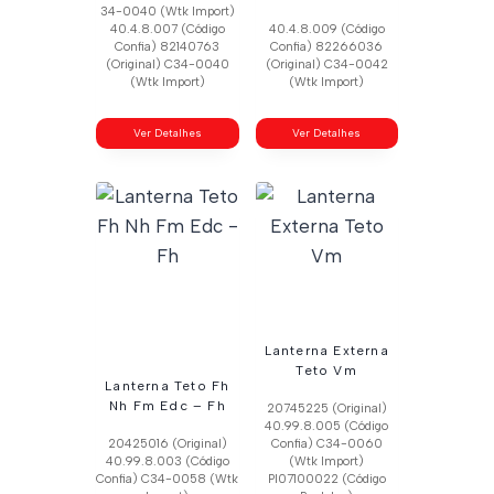
34-0040 (Wtk Import)
40.4.8.007 (Código
40.4.8.009 (Código
Confia) 82140763
Confia) 82266036
(Original) C34-0040
(Original) C34-0042
(Wtk Import)
(Wtk Import)
Ver Detalhes
Ver Detalhes
Lanterna Externa
Teto Vm
Lanterna Teto Fh
Nh Fm Edc – Fh
20745225 (Original)
40.99.8.005 (Código
20425016 (Original)
Confia) C34-0060
40.99.8.003 (Código
(Wtk Import)
Confia) C34-0058 (Wtk
Pl07100022 (Código