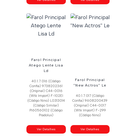
Farol Principal
Atego Lente Lisa
Ld
Farol Principal
40.1.7.016 (Código
”New Actros” Le
Confia) 9738202361
(Original) C44-0016
(Wtk Import) F-102El
40.1.7.017 (Código
(Código Nino) L0313014
Confia) 9608200439
(Código Similar)
(Original) C44-0017
Pl60560102 (Código
(Wtk Import) F-299
Pradolux)
(Código Nino)
Ver Detalhes
Ver Detalhes