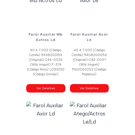
Farol Auxiliar Mb
Farol Auxiliar Axor
Actros Ld
Le
40.4.7.002 (Código
40.4.7.003 (Código
Confia) 9438200156
Confia) 9408200056
(Original) C44-0036
(Original) C44-0037
(Wtk Import) F-374
(Wtk Import)
(Código Nino) L0313010
Pl60060202 (Código
(Código Similar)
Pradolux)
Ver Detalhes
Ver Detalhes