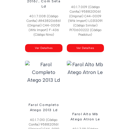
2016/… Com Seta
Ld
40.1.7.009 (Código
Confia) 9588201061
40.1.7.008 (Código
(Original) C44-0009
Confia) A9438206861
(Wtk Import) L0313091
(Original) C44-0008
(Código Similar)
(Wtk Import) F-436
Pl70600222 (Código
(Código Nino)
Pradolux)
Ver Detalhes
Ver Detalhes
Farol Completo
Atego 2013 Ld
Farol Alto Mb
Atego Atron Le
40.1.7.010 (Código
Confia) 9588201161