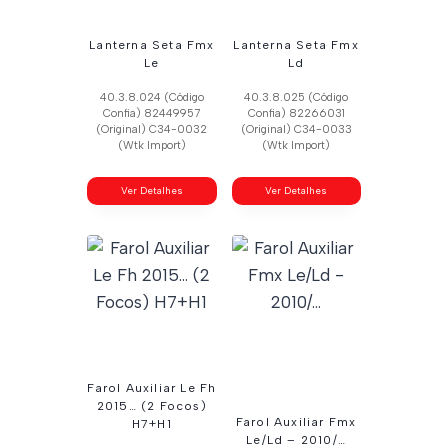
Lanterna Seta Fmx
Lanterna Seta Fmx
Le
Ld
40.3.8.024 (Código
40.3.8.025 (Código
Confia) 82449957
Confia) 82266031
(Original) C34-0032
(Original) C34-0033
(Wtk Import)
(Wtk Import)
Ver Detalhes
Ver Detalhes
Farol Auxiliar Le Fh
2015… (2 Focos)
Farol Auxiliar Fmx
H7+H1
Le/Ld – 2010/…