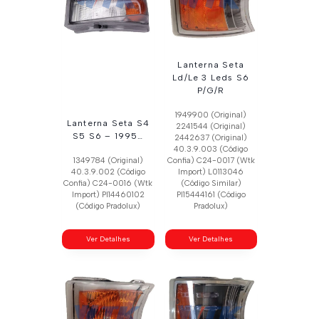
Lanterna Seta
Ld/Le 3 Leds S6
P/G/R
1949900 (Original)
Lanterna Seta S4
2241544 (Original)
S5 S6 – 1995…
2442637 (Original)
40.3.9.003 (Código
1349784 (Original)
Confia) C24-0017 (Wtk
40.3.9.002 (Código
Import) L0113046
Confia) C24-0016 (Wtk
(Código Similar)
Import) Pl14460102
Pl15444161 (Código
(Código Pradolux)
Pradolux)
Ver Detalhes
Ver Detalhes