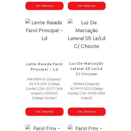
Ver Detalhes
Ver Detalhes
Luz De Marcação
Lente Raiada Farol
Lateral S5 Le/Ld
Principal – Ld
C/ Chicote
1446584-G (Original)
40.5.9.002 (Código
1391144 (Original)
Confia) C24-0037 (Wtk
40.99.9.002 (Código
Import) L0113920
Confia) C24-0045 (Wtk
(Código Similar)
Import)
Ver Detalhes
Ver Detalhes