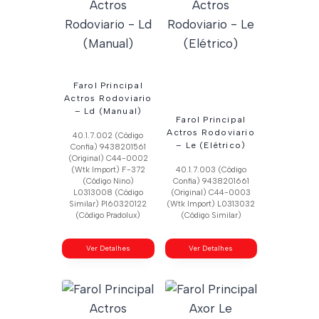
Farol Principal
Actros Rodoviario
– Ld (Manual)
Farol Principal
Actros Rodoviario
40.1.7.002 (Código
– Le (Elétrico)
Confia) 9438201561
(Original) C44-0002
(Wtk Import) F-372
40.1.7.003 (Código
(Código Nino)
Confia) 9438201661
L0313008 (Código
(Original) C44-0003
Similar) Pl60320122
(Wtk Import) L0313032
(Código Pradolux)
(Código Similar)
Ver Detalhes
Ver Detalhes