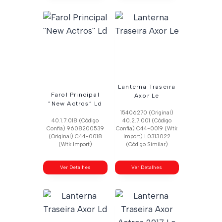
Lanterna Traseira
Farol Principal
Axor Le
”New Actros” Ld
15406270 (Original)
40.1.7.018 (Código
40.2.7.001 (Código
Confia) 9608200539
Confia) C44-0019 (Wtk
(Original) C44-0018
Import) L0313022
(Wtk Import)
(Código Similar)
Ver Detalhes
Ver Detalhes