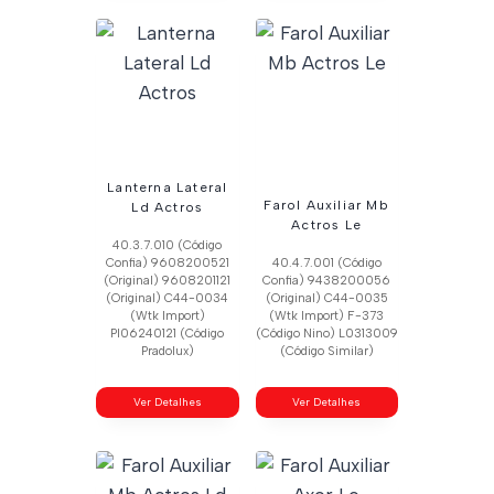
Lanterna Lateral
Farol Auxiliar Mb
Ld Actros
Actros Le
40.3.7.010 (Código
Confia) 9608200521
40.4.7.001 (Código
(Original) 9608201121
Confia) 9438200056
(Original) C44-0034
(Original) C44-0035
(Wtk Import)
(Wtk Import) F-373
Pl06240121 (Código
(Código Nino) L0313009
Pradolux)
(Código Similar)
Ver Detalhes
Ver Detalhes