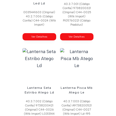
Led Ld
40.3.7.001 (Código
Confia) 9738200321
0035441603 (Original)
(Original) C44-0025
40.2.7.006 (Código
(Wtk Import)
Confia) C44-0024 (Wtk
Pl05760221 (Código
Import)
Pradolux)
Ver Detalhes
Ver Detalhes
Lanterna Seta
Lanterna Pisca Mb
Estribo Atego Ld
Atego Le
40.3.7.002 (Código
40.3.7.003 (Código
Confia) 9738200421
Confia) A9738200521
(Original) C44-0026
(Original) C44-0027
(Wtk Import) L0313144
(Wtk Import) Ld-195