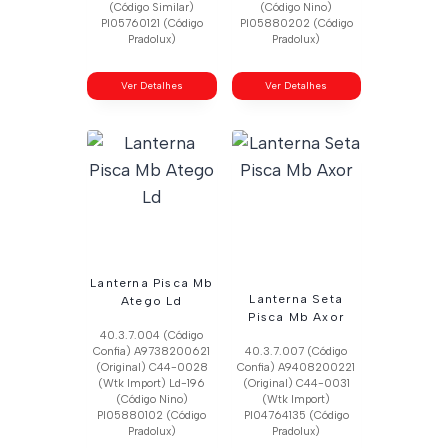
(Código Similar)
(Código Nino)
Pl05760121 (Código
Pl05880202 (Código
Pradolux)
Pradolux)
Ver Detalhes
Ver Detalhes
Lanterna Pisca Mb
Lanterna Seta
Atego Ld
Pisca Mb Axor
40.3.7.004 (Código
Confia) A9738200621
40.3.7.007 (Código
(Original) C44-0028
Confia) A9408200221
(Wtk Import) Ld-196
(Original) C44-0031
(Código Nino)
(Wtk Import)
Pl05880102 (Código
Pl04764135 (Código
Pradolux)
Pradolux)