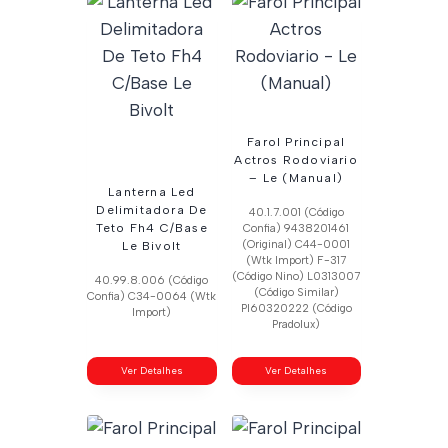
Farol Principal
Actros Rodoviario
– Le (Manual)
Lanterna Led
Delimitadora De
40.1.7.001 (Código
Teto Fh4 C/Base
Confia) 9438201461
(Original) C44-0001
Le Bivolt
(Wtk Import) F-317
(Código Nino) L0313007
40.99.8.006 (Código
(Código Similar)
Confia) C34-0064 (Wtk
Pl60320222 (Código
Import)
Pradolux)
Ver Detalhes
Ver Detalhes