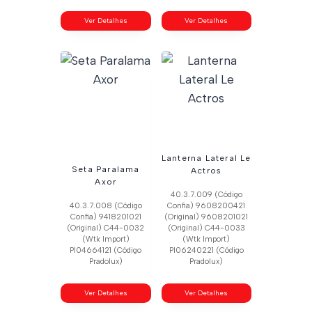
Ver Detalhes
Ver Detalhes
Lanterna Lateral Le
Seta Paralama
Actros
Axor
40.3.7.009 (Código
40.3.7.008 (Código
Confia) 9608200421
Confia) 9418201021
(Original) 9608201021
(Original) C44-0032
(Original) C44-0033
(Wtk Import)
(Wtk Import)
Pl04664121 (Código
Pl06240221 (Código
Pradolux)
Pradolux)
Ver Detalhes
Ver Detalhes