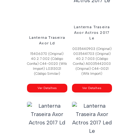
Lanterna Traseira
Axor Actros 2017
Lanterna Traseira
Le
Axor Ld
0035440903 (Original)
15406370 (Original)
0035441703 (Original)
40.2.7.002 (Código
40.2.7.003 (Código
Confia) C44-0020 (Wtk
Confia) A0035442003
Import) L0313021
(Original) C44-0021
(Código Similar)
(Wtk Import)
Ver Detalhes
Ver Detalhes