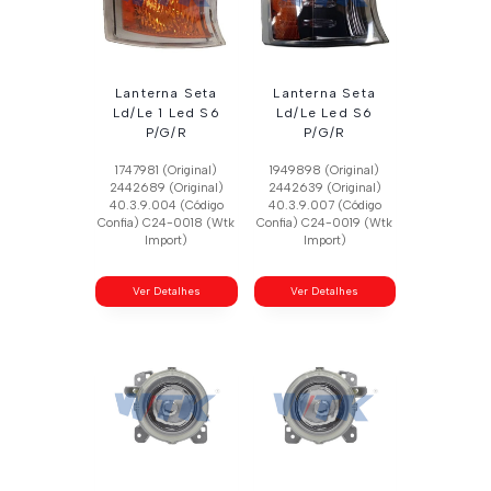
Lanterna Seta
Lanterna Seta
Ld/Le 1 Led S6
Ld/Le Led S6
P/G/R
P/G/R
1747981 (Original)
1949898 (Original)
2442689 (Original)
2442639 (Original)
40.3.9.004 (Código
40.3.9.007 (Código
Confia) C24-0018 (Wtk
Confia) C24-0019 (Wtk
Import)
Import)
Ver Detalhes
Ver Detalhes