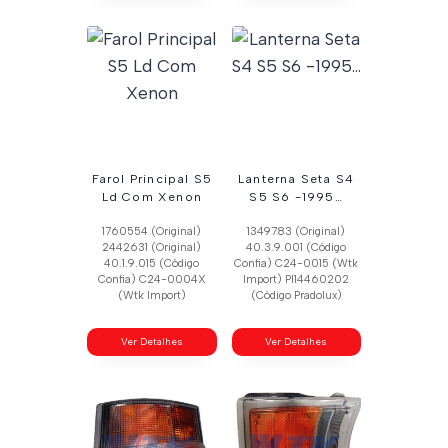
Farol Principal S5
Lanterna Seta S4
Ld Com Xenon
S5 S6 -1995…
1760554 (Original)
1349783 (Original)
2442631 (Original)
40.3.9.001 (Código
40.1.9.015 (Código
Confia) C24-0015 (Wtk
Confia) C24-0004X
Import) Pl14460202
(Wtk Import)
(Código Pradolux)
Ver Detalhes
Ver Detalhes