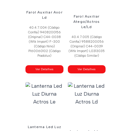
Farol Auxiliar Axor
Farol Auxiliar
Ld
Atego/Actros
Le/Ld
40.4.7.004 (Código
Confia) 9408200156
(Original) C44-0038
40.4.7.005 (Código
(Wtk Import) F-300
Confia) 9588200056
(Código Nino)
(Original) C44-0039
Pl60060102 (Código
(Wtk Import) L0313035
Pradolux)
(Código Similar)
Ver Detalhes
Ver Detalhes
Lanterna Led Luz