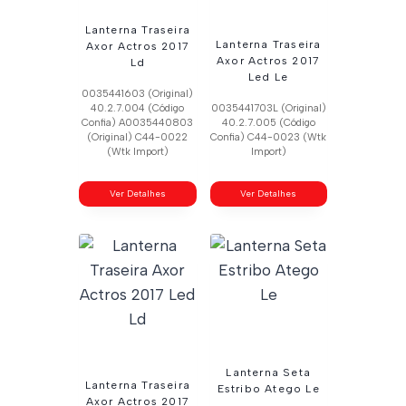
Lanterna Traseira
Lanterna Traseira
Axor Actros 2017
Axor Actros 2017
Ld
Led Le
0035441603 (Original)
40.2.7.004 (Código
0035441703L (Original)
Confia) A0035440803
40.2.7.005 (Código
(Original) C44-0022
Confia) C44-0023 (Wtk
(Wtk Import)
Import)
Ver Detalhes
Ver Detalhes
Lanterna Seta
Lanterna Traseira
Estribo Atego Le
Axor Actros 2017