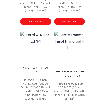
Confia) C24-0026 (Wtk
Import) F-155 (Código
Import) Pl61180262
Nino) Pl60160202
(Código Pradolux)
(Código Pradolux)
Ver Detalhes
Ver Detalhes
Farol Auxiliar Ld
Lente Raiada Farol
S4
Principal – Le
1422992 (Original)
40.4.9.008 (Código
1446583-G (Original)
Confia) C24-0029 (Wtk
40.5.9.001 (Código
Import) F-164 (Código
Confia) C24-0036 (Wtk
Nino) Pl60160102
Import) L0113919 (Código
(Código Pradolux)
Similar)