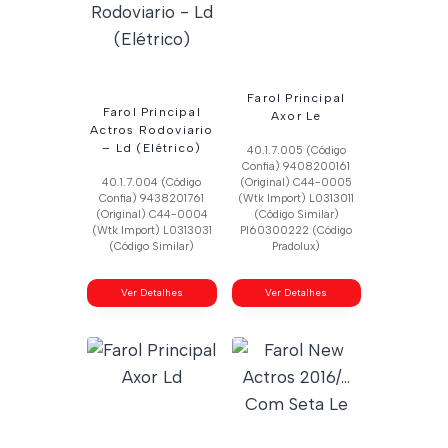
Farol Principal
Farol Principal
Axor Le
Actros Rodoviario
– Ld (Elétrico)
40.1.7.005 (Código
Confia) 9408200161
40.1.7.004 (Código
(Original) C44-0005
Confia) 9438201761
(Wtk Import) L0313011
(Original) C44-0004
(Código Similar)
(Wtk Import) L0313031
Pl60300222 (Código
(Código Similar)
Pradolux)
Ver Detalhes
Ver Detalhes