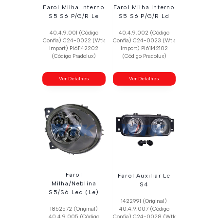
Farol Milha Interno
Farol Milha Interno
S5 S6 P/G/R Le
S5 S6 P/G/R Ld
40.4.9.001 (Código
40.4.9.002 (Código
Confia) C24-0022 (Wtk
Confia) C24-0023 (Wtk
Import) Pl61142202
Import) Pl61142102
(Código Pradolux)
(Código Pradolux)
Ver Detalhes
Ver Detalhes
Farol
Farol Auxiliar Le
Milha/Neblina
S4
S5/S6 Led (Le)
1422991 (Original)
1852572 (Original)
40.4.9.007 (Código
40.4.9.005 (Código
Confia) C24-0028 (Wtk