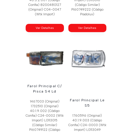
40.3.2.007 (Código
Import) L0113016
Confia) 8200480127
(Código Similar)
(Original) C04-0047
Pl60749222 (Código
(Wtk Import)
Pradolux)
Ver Detalhes
Ver Detalhes
Farol Principal C/
Pisca S4 Ld
Farol Principal Le
1467003 (Original)
S5
1732510 (Original)
40.1.9.002 (Código
Confia) C24-0002 (Wtk
1760596 (Original)
Import) L0113015
40.1.9.003 (Código
(Código Similar)
Confia) C24-0003 (Wtk
Pl60749122 (Código
Import) L0113049