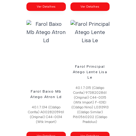
Ver Detalhes
Ver Detalhes
Farol Principal
Atego Lente Lisa
Le
40.1.7.015 (Código
Farol Baixo Mb
Confia) 9738202861
Atego Atron Ld
(Original) C44-0015
(Wtk Import) F-101El
40.1.7.014 (Código
(Código Nino) L0313913
Confia) A0028205961
(Código Similar)
(Original) C44-0014
Pl60560202 (Código
(Wtk Import)
Pradolux)
Ver Detalhes
Ver Detalhes