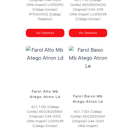
(Original) C44-0010
40.1.7.011 (Código
(Wtk Import) L0313090
Confia) A0028206061
(Código Similar)
(Original) C44-0011
Pl70600122 (Código
(Wtk Import) L0313038
Pradolux)
(Código Similar)
Ver Detalhes
Ver Detalhes
Farol Alto Mb
Farol Baixo Mb
Atego Atron Ld
Atego Atron Le
40.1.7.012 (Código
Confia) A0028205861
40.1.7.013 (Código
(Original) C44-0012
Confia) A0028206161
(Wtk Import) L0313039
(Original) C44-0013
(Código Similar)
(Wtk Import)