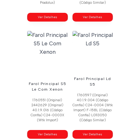
Pradolux)
(Código Similar)
Ver Detalhes
Ver Detalhes
Farol Principal Ld
Farol Principal S5
S5
Le Com Xenon
1760597 (Original)
1760551 (Original)
40.1.9.004 (Código
2442629 (Original)
Confia) C24-0004 (Wtk
40.1.9.016 (Código
Import) F-158L (Código
Confia) C24-0003X
Confia) L0113050
(Wtk Import)
(Código Similar)
Ver Detalhes
Ver Detalhes