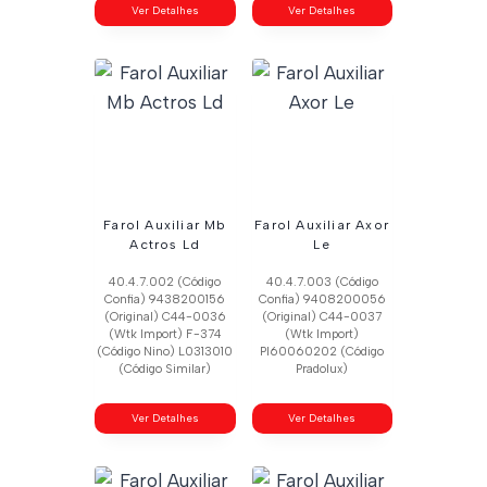
Ver Detalhes
Ver Detalhes
Farol Auxiliar Mb
Farol Auxiliar Axor
Actros Ld
Le
40.4.7.002 (Código
40.4.7.003 (Código
Confia) 9438200156
Confia) 9408200056
(Original) C44-0036
(Original) C44-0037
(Wtk Import) F-374
(Wtk Import)
(Código Nino) L0313010
Pl60060202 (Código
(Código Similar)
Pradolux)
Ver Detalhes
Ver Detalhes