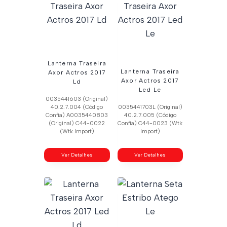
Lanterna Traseira
Lanterna Traseira
Axor Actros 2017
Axor Actros 2017
Ld
Led Le
0035441603 (Original)
40.2.7.004 (Código
0035441703L (Original)
Confia) A0035440803
40.2.7.005 (Código
(Original) C44-0022
Confia) C44-0023 (Wtk
(Wtk Import)
Import)
Ver Detalhes
Ver Detalhes