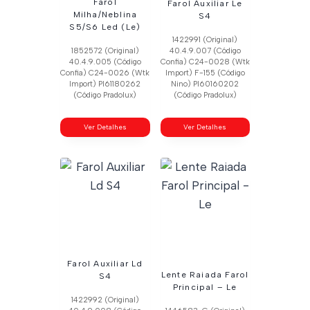
Farol
Farol Auxiliar Le
Milha/Neblina
S4
S5/S6 Led (Le)
1422991 (Original)
1852572 (Original)
40.4.9.007 (Código
40.4.9.005 (Código
Confia) C24-0028 (Wtk
Confia) C24-0026 (Wtk
Import) F-155 (Código
Import) Pl61180262
Nino) Pl60160202
(Código Pradolux)
(Código Pradolux)
Ver Detalhes
Ver Detalhes
Farol Auxiliar Ld
Lente Raiada Farol
S4
Principal – Le
1422992 (Original)