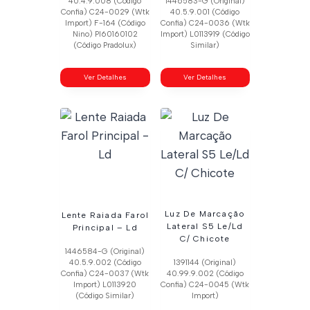
40.4.9.008 (Código
1446583-G (Original)
Confia) C24-0029 (Wtk
40.5.9.001 (Código
Import) F-164 (Código
Confia) C24-0036 (Wtk
Nino) Pl60160102
Import) L0113919 (Código
(Código Pradolux)
Similar)
Ver Detalhes
Ver Detalhes
Luz De Marcação
Lente Raiada Farol
Lateral S5 Le/Ld
Principal – Ld
C/ Chicote
1446584-G (Original)
40.5.9.002 (Código
1391144 (Original)
Confia) C24-0037 (Wtk
40.99.9.002 (Código
Import) L0113920
Confia) C24-0045 (Wtk
(Código Similar)
Import)