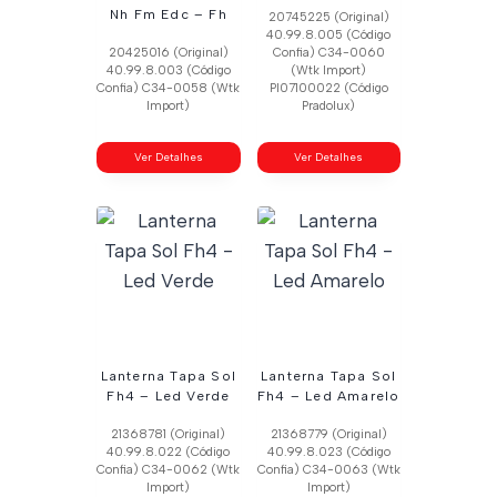
Nh Fm Edc – Fh
20745225 (Original)
40.99.8.005 (Código
20425016 (Original)
Confia) C34-0060
40.99.8.003 (Código
(Wtk Import)
Confia) C34-0058 (Wtk
Pl07100022 (Código
Import)
Pradolux)
Ver Detalhes
Ver Detalhes
Lanterna Tapa Sol
Lanterna Tapa Sol
Fh4 – Led Verde
Fh4 – Led Amarelo
21368781 (Original)
21368779 (Original)
40.99.8.022 (Código
40.99.8.023 (Código
Confia) C34-0062 (Wtk
Confia) C34-0063 (Wtk
Import)
Import)