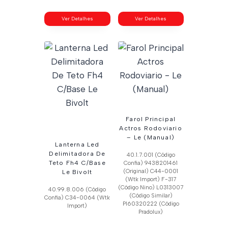
Ver Detalhes
Ver Detalhes
Farol Principal
Actros Rodoviario
– Le (Manual)
Lanterna Led
Delimitadora De
40.1.7.001 (Código
Teto Fh4 C/Base
Confia) 9438201461
(Original) C44-0001
Le Bivolt
(Wtk Import) F-317
(Código Nino) L0313007
40.99.8.006 (Código
(Código Similar)
Confia) C34-0064 (Wtk
Pl60320222 (Código
Import)
Pradolux)