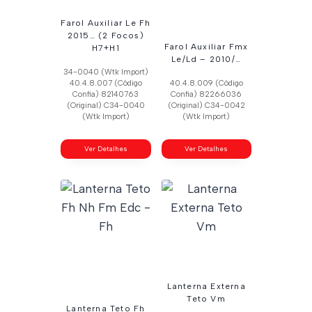
Farol Auxiliar Le Fh
2015… (2 Focos)
Farol Auxiliar Fmx
H7+H1
Le/Ld – 2010/…
34-0040 (Wtk Import)
40.4.8.007 (Código
40.4.8.009 (Código
Confia) 82140763
Confia) 82266036
(Original) C34-0040
(Original) C34-0042
(Wtk Import)
(Wtk Import)
Ver Detalhes
Ver Detalhes
Lanterna Externa
Teto Vm
Lanterna Teto Fh