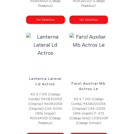
Pl04664121 (Código
Pl06240221 (Código
Pradolux)
Pradolux)
Ver Detalhes
Ver Detalhes
Lanterna Lateral
Farol Auxiliar Mb
Ld Actros
Actros Le
40.3.7.010 (Código
Confia) 9608200521
40.4.7.001 (Código
(Original) 9608201121
Confia) 9438200056
(Original) C44-0034
(Original) C44-0035
(Wtk Import)
(Wtk Import) F-373
Pl06240121 (Código
(Código Nino) L0313009
Pradolux)
(Código Similar)