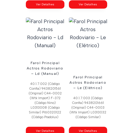
Ver Detalhes
Ver Detalhes
Farol Principal
Actros Rodoviario
– Ld (Manual)
Farol Principal
Actros Rodoviario
40.1.7.002 (Código
– Le (Elétrico)
Confia) 9438201561
(Original) C44-0002
(Wtk Import) F-372
40.1.7.003 (Código
(Código Nino)
Confia) 9438201661
L0313008 (Código
(Original) C44-0003
Similar) Pl60320122
(Wtk Import) L0313032
(Código Pradolux)
(Código Similar)
Ver Detalhes
Ver Detalhes