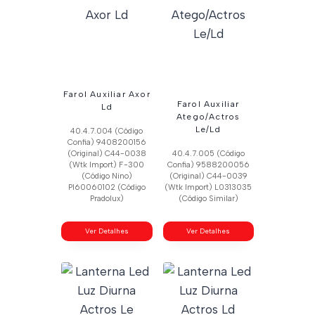
Farol Auxiliar Axor
Farol Auxiliar
Ld
Atego/Actros
Le/Ld
40.4.7.004 (Código
Confia) 9408200156
(Original) C44-0038
40.4.7.005 (Código
(Wtk Import) F-300
Confia) 9588200056
(Código Nino)
(Original) C44-0039
Pl60060102 (Código
(Wtk Import) L0313035
Pradolux)
(Código Similar)
Ver Detalhes
Ver Detalhes