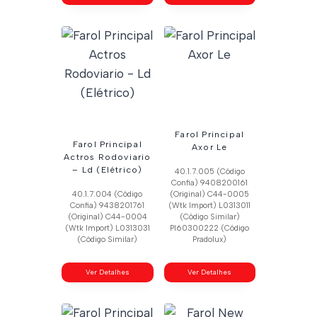
Farol Principal
Farol Principal
Axor Le
Actros Rodoviario
– Ld (Elétrico)
40.1.7.005 (Código
Confia) 9408200161
40.1.7.004 (Código
(Original) C44-0005
Confia) 9438201761
(Wtk Import) L0313011
(Original) C44-0004
(Código Similar)
(Wtk Import) L0313031
Pl60300222 (Código
(Código Similar)
Pradolux)
Ver Detalhes
Ver Detalhes