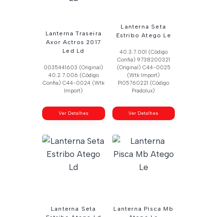
Lanterna Seta
Lanterna Traseira
Estribo Atego Le
Axor Actros 2017
Led Ld
40.3.7.001 (Código
Confia) 9738200321
0035441603 (Original)
(Original) C44-0025
40.2.7.006 (Código
(Wtk Import)
Confia) C44-0024 (Wtk
Pl05760221 (Código
Import)
Pradolux)
Ver Detalhes
Ver Detalhes
Lanterna Seta
Lanterna Pisca Mb