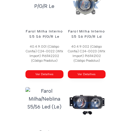
Farol Milha Interno
Farol Milha Interno
S5 S6 P/G/R Le
S5 S6 P/G/R Ld
40.4.9.001 (Código
40.4.9.002 (Código
Confia) C24-0022 (Wtk
Confia) C24-0023 (Wtk
Import) Pl61142202
Import) Pl61142102
(Código Pradolux)
(Código Pradolux)
Ver Detalhes
Ver Detalhes