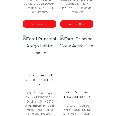
Confia) A0028205961
(Código Similar)
(Original) C44-0014
Pl60560202 (Código
(Wtk Import)
Pradolux)
Ver Detalhes
Ver Detalhes
Farol Principal
Atego Lente Lisa
Ld
Farol Principal
40.1.7.016 (Código
”New Actros” Le
Confia) 9738202361
(Original) C44-0016
(Wtk Import) F-102El
40.1.7.017 (Código
(Código Nino) L0313014
Confia) 9608200439
(Código Similar)
(Original) C44-0017