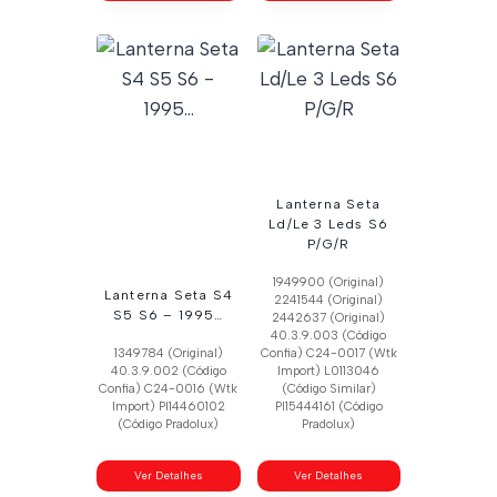
Lanterna Seta
Ld/Le 3 Leds S6
P/G/R
1949900 (Original)
Lanterna Seta S4
2241544 (Original)
S5 S6 – 1995…
2442637 (Original)
40.3.9.003 (Código
1349784 (Original)
Confia) C24-0017 (Wtk
40.3.9.002 (Código
Import) L0113046
Confia) C24-0016 (Wtk
(Código Similar)
Import) Pl14460102
Pl15444161 (Código
(Código Pradolux)
Pradolux)
Ver Detalhes
Ver Detalhes