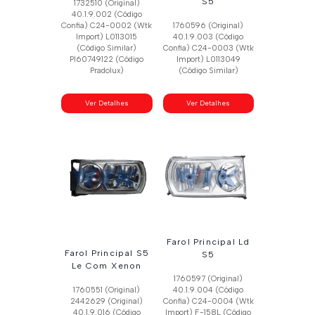
S5
1732510 (Original)
40.1.9.002 (Código
Confia) C24-0002 (Wtk
1760596 (Original)
Import) L0113015
40.1.9.003 (Código
(Código Similar)
Confia) C24-0003 (Wtk
Pl60749122 (Código
Import) L0113049
Pradolux)
(Código Similar)
Ver Detalhes
Ver Detalhes
Farol Principal Ld
Farol Principal S5
S5
Le Com Xenon
1760597 (Original)
1760551 (Original)
40.1.9.004 (Código
2442629 (Original)
Confia) C24-0004 (Wtk
40.1.9.016 (Código
Import) F-158L (Código