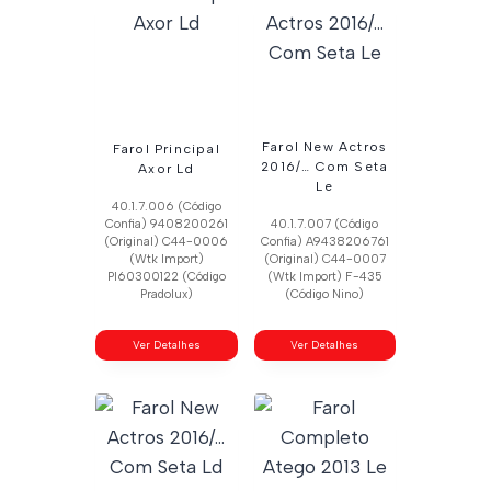
Farol New Actros
Farol Principal
2016/… Com Seta
Axor Ld
Le
40.1.7.006 (Código
Confia) 9408200261
40.1.7.007 (Código
(Original) C44-0006
Confia) A9438206761
(Wtk Import)
(Original) C44-0007
Pl60300122 (Código
(Wtk Import) F-435
Pradolux)
(Código Nino)
Ver Detalhes
Ver Detalhes