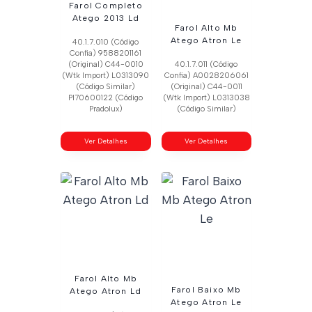
Farol Completo
Atego 2013 Ld
Farol Alto Mb
Atego Atron Le
40.1.7.010 (Código
Confia) 9588201161
(Original) C44-0010
40.1.7.011 (Código
(Wtk Import) L0313090
Confia) A0028206061
(Código Similar)
(Original) C44-0011
Pl70600122 (Código
(Wtk Import) L0313038
Pradolux)
(Código Similar)
Ver Detalhes
Ver Detalhes
Farol Alto Mb
Farol Baixo Mb
Atego Atron Ld
Atego Atron Le