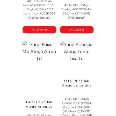
40.1.7.012 (Código
Confia) A0028205861
40.1.7.013 (Código
(Original) C44-0012
Confia) A0028206161
(Wtk Import) L0313039
(Original) C44-0013
(Código Similar)
(Wtk Import)
Ver Detalhes
Ver Detalhes
Farol Principal
Atego Lente Lisa
Le
40.1.7.015 (Código
Farol Baixo Mb
Confia) 9738202861
Atego Atron Ld
(Original) C44-0015
(Wtk Import) F-101El
40.1.7.014 (Código
(Código Nino) L0313913