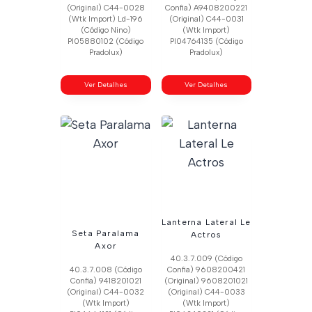
(Original) C44-0028
Confia) A9408200221
(Wtk Import) Ld-196
(Original) C44-0031
(Código Nino)
(Wtk Import)
Pl05880102 (Código
Pl04764135 (Código
Pradolux)
Pradolux)
Ver Detalhes
Ver Detalhes
Lanterna Lateral Le
Seta Paralama
Actros
Axor
40.3.7.009 (Código
40.3.7.008 (Código
Confia) 9608200421
Confia) 9418201021
(Original) 9608201021
(Original) C44-0032
(Original) C44-0033
(Wtk Import)
(Wtk Import)