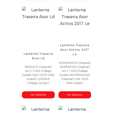
Lanterna Traseira
Axor Actros 2017
Lanterna Traseira
Le
Axor Ld
0035440903 (Original)
15406370 (Original)
0035441703 (Original)
40.2.7.002 (Código
40.2.7.003 (Código
Confia) C44-0020 (Wtk
Confia) A0035442003
Import) L0313021
(Original) C44-0021
(Código Similar)
(Wtk Import)
Ver Detalhes
Ver Detalhes