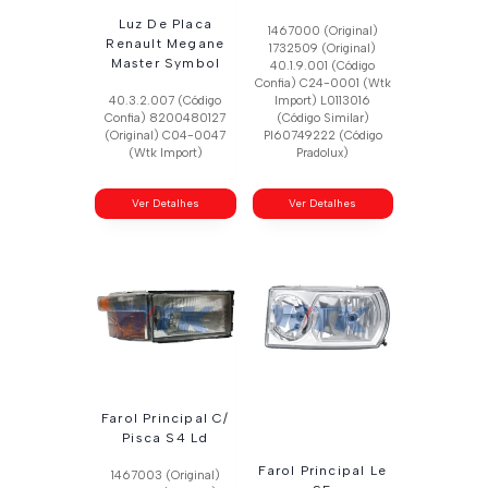
Luz De Placa
1467000 (Original)
Renault Megane
1732509 (Original)
Master Symbol
40.1.9.001 (Código
Confia) C24-0001 (Wtk
40.3.2.007 (Código
Import) L0113016
Confia) 8200480127
(Código Similar)
(Original) C04-0047
Pl60749222 (Código
(Wtk Import)
Pradolux)
Ver Detalhes
Ver Detalhes
Farol Principal C/
Pisca S4 Ld
Farol Principal Le
1467003 (Original)