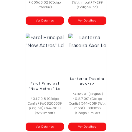
Pl60560102 (Código
(Wtk Import) F-299
Pradolux)
(Código Nino)
Ver Detalhes
Ver Detalhes
Lanterna Traseira
Farol Principal
Axor Le
”New Actros” Ld
15406270 (Original)
40.1.7.018 (Código
40.2.7.001 (Código
Confia) 9608200539
Confia) C44-0019 (Wtk
(Original) C44-0018
Import) L0313022
(Wtk Import)
(Código Similar)
Ver Detalhes
Ver Detalhes