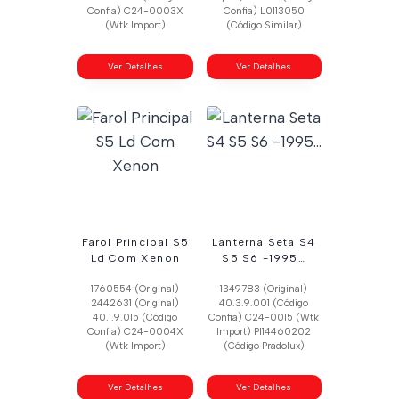
Confia) C24-0003X
Confia) L0113050
(Wtk Import)
(Código Similar)
Ver Detalhes
Ver Detalhes
Farol Principal S5
Lanterna Seta S4
Ld Com Xenon
S5 S6 -1995…
1760554 (Original)
1349783 (Original)
2442631 (Original)
40.3.9.001 (Código
40.1.9.015 (Código
Confia) C24-0015 (Wtk
Confia) C24-0004X
Import) Pl14460202
(Wtk Import)
(Código Pradolux)
Ver Detalhes
Ver Detalhes