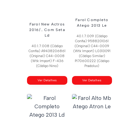
Farol Completo
Farol New Actros
Atego 2013 Le
2016/… Com Seta
Ld
40.1.7.009 (Código
Confia) 9588201061
40.1.7.008 (Código
(Original) C44-0009
Confia) A9438206861
(Wtk Import) L0313091
(Original) C44-0008
(Código Similar)
(Wtk Import) F-436
Pl70600222 (Código
(Código Nino)
Pradolux)
Ver Detalhes
Ver Detalhes