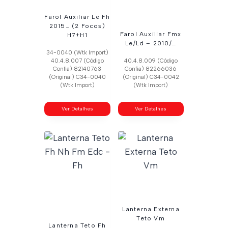
Farol Auxiliar Le Fh
2015… (2 Focos)
Farol Auxiliar Fmx
H7+H1
Le/Ld – 2010/…
34-0040 (Wtk Import)
40.4.8.007 (Código
40.4.8.009 (Código
Confia) 82140763
Confia) 82266036
(Original) C34-0040
(Original) C34-0042
(Wtk Import)
(Wtk Import)
Ver Detalhes
Ver Detalhes
Lanterna Externa
Teto Vm
Lanterna Teto Fh