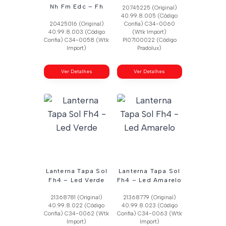
Nh Fm Edc – Fh
20745225 (Original)
40.99.8.005 (Código
20425016 (Original)
Confia) C34-0060
40.99.8.003 (Código
(Wtk Import)
Confia) C34-0058 (Wtk
Pl07100022 (Código
Import)
Pradolux)
Ver Detalhes
Ver Detalhes
Lanterna Tapa Sol
Lanterna Tapa Sol
Fh4 – Led Verde
Fh4 – Led Amarelo
21368781 (Original)
21368779 (Original)
40.99.8.022 (Código
40.99.8.023 (Código
Confia) C34-0062 (Wtk
Confia) C34-0063 (Wtk
Import)
Import)