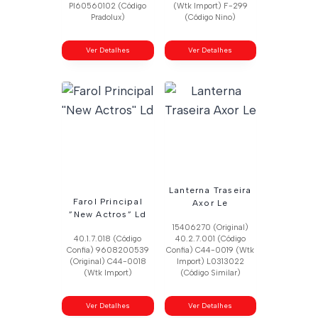
Pl60560102 (Código
(Wtk Import) F-299
Pradolux)
(Código Nino)
Ver Detalhes
Ver Detalhes
Lanterna Traseira
Farol Principal
Axor Le
”New Actros” Ld
15406270 (Original)
40.1.7.018 (Código
40.2.7.001 (Código
Confia) 9608200539
Confia) C44-0019 (Wtk
(Original) C44-0018
Import) L0313022
(Wtk Import)
(Código Similar)
Ver Detalhes
Ver Detalhes