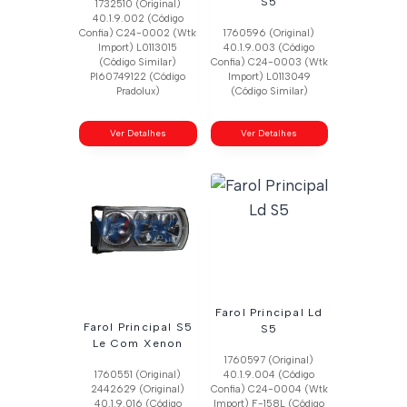
S5
1732510 (Original)
40.1.9.002 (Código
Confia) C24-0002 (Wtk
1760596 (Original)
Import) L0113015
40.1.9.003 (Código
(Código Similar)
Confia) C24-0003 (Wtk
Pl60749122 (Código
Import) L0113049
Pradolux)
(Código Similar)
Ver Detalhes
Ver Detalhes
Farol Principal Ld
Farol Principal S5
S5
Le Com Xenon
1760597 (Original)
1760551 (Original)
40.1.9.004 (Código
2442629 (Original)
Confia) C24-0004 (Wtk
40.1.9.016 (Código
Import) F-158L (Código