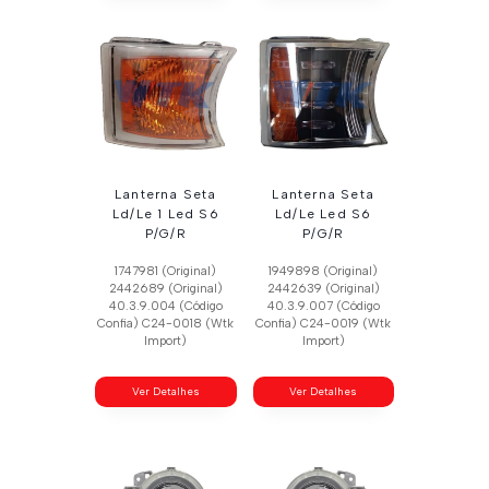
Lanterna Seta
Lanterna Seta
Ld/Le 1 Led S6
Ld/Le Led S6
P/G/R
P/G/R
1747981 (Original)
1949898 (Original)
2442689 (Original)
2442639 (Original)
40.3.9.004 (Código
40.3.9.007 (Código
Confia) C24-0018 (Wtk
Confia) C24-0019 (Wtk
Import)
Import)
Ver Detalhes
Ver Detalhes