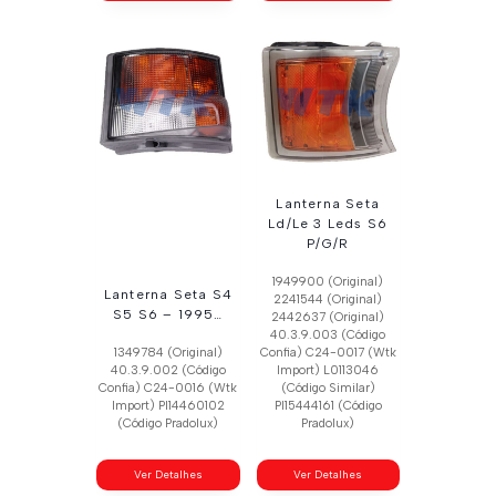
Lanterna Seta
Ld/Le 3 Leds S6
P/G/R
1949900 (Original)
Lanterna Seta S4
2241544 (Original)
S5 S6 – 1995…
2442637 (Original)
40.3.9.003 (Código
1349784 (Original)
Confia) C24-0017 (Wtk
40.3.9.002 (Código
Import) L0113046
Confia) C24-0016 (Wtk
(Código Similar)
Import) Pl14460102
Pl15444161 (Código
(Código Pradolux)
Pradolux)
Ver Detalhes
Ver Detalhes