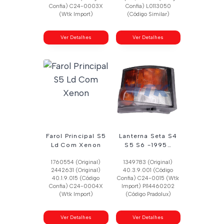
Confia) C24-0003X
Confia) L0113050
(Wtk Import)
(Código Similar)
Ver Detalhes
Ver Detalhes
Farol Principal S5
Lanterna Seta S4
Ld Com Xenon
S5 S6 -1995…
1760554 (Original)
1349783 (Original)
2442631 (Original)
40.3.9.001 (Código
40.1.9.015 (Código
Confia) C24-0015 (Wtk
Confia) C24-0004X
Import) Pl14460202
(Wtk Import)
(Código Pradolux)
Ver Detalhes
Ver Detalhes