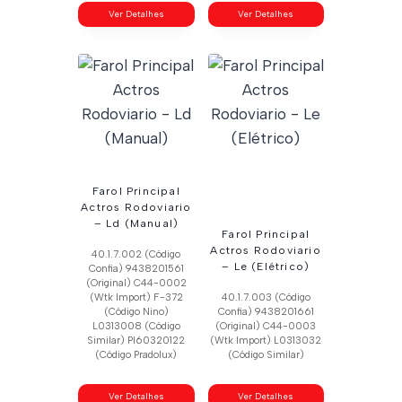
Ver Detalhes
Ver Detalhes
Farol Principal
Actros Rodoviario
– Ld (Manual)
Farol Principal
Actros Rodoviario
40.1.7.002 (Código
– Le (Elétrico)
Confia) 9438201561
(Original) C44-0002
(Wtk Import) F-372
40.1.7.003 (Código
(Código Nino)
Confia) 9438201661
L0313008 (Código
(Original) C44-0003
Similar) Pl60320122
(Wtk Import) L0313032
(Código Pradolux)
(Código Similar)
Ver Detalhes
Ver Detalhes