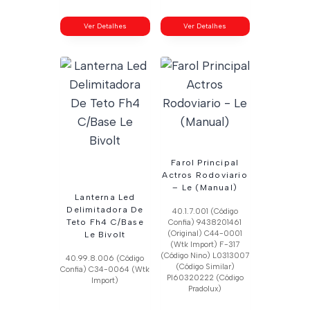
Ver Detalhes
Ver Detalhes
Farol Principal
Actros Rodoviario
– Le (Manual)
Lanterna Led
Delimitadora De
40.1.7.001 (Código
Teto Fh4 C/Base
Confia) 9438201461
(Original) C44-0001
Le Bivolt
(Wtk Import) F-317
(Código Nino) L0313007
40.99.8.006 (Código
(Código Similar)
Confia) C34-0064 (Wtk
Pl60320222 (Código
Import)
Pradolux)