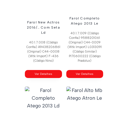
Farol Completo
Farol New Actros
Atego 2013 Le
2016/… Com Seta
Ld
40.1.7.009 (Código
Confia) 9588201061
40.1.7.008 (Código
(Original) C44-0009
Confia) A9438206861
(Wtk Import) L0313091
(Original) C44-0008
(Código Similar)
(Wtk Import) F-436
Pl70600222 (Código
(Código Nino)
Pradolux)
Ver Detalhes
Ver Detalhes