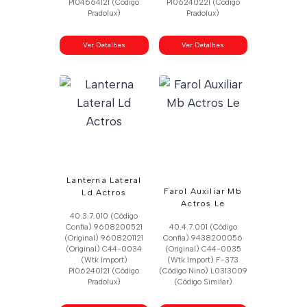
Pl04664121 (Código
Pl06240221 (Código
Pradolux)
Pradolux)
Ver Detalhes
Ver Detalhes
Lanterna Lateral
Farol Auxiliar Mb
Ld Actros
Actros Le
40.3.7.010 (Código
Confia) 9608200521
40.4.7.001 (Código
(Original) 9608201121
Confia) 9438200056
(Original) C44-0034
(Original) C44-0035
(Wtk Import)
(Wtk Import) F-373
Pl06240121 (Código
(Código Nino) L0313009
Pradolux)
(Código Similar)