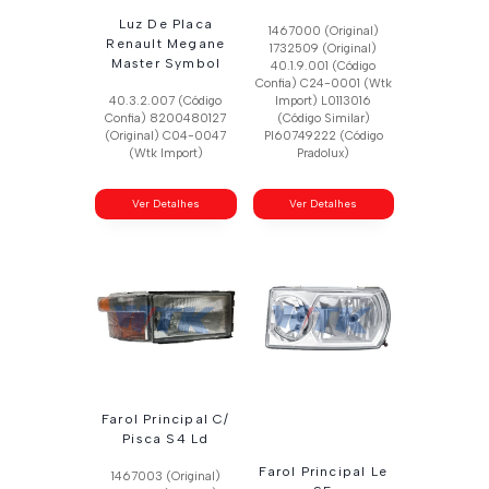
Luz De Placa
1467000 (Original)
Renault Megane
1732509 (Original)
Master Symbol
40.1.9.001 (Código
Confia) C24-0001 (Wtk
40.3.2.007 (Código
Import) L0113016
Confia) 8200480127
(Código Similar)
(Original) C04-0047
Pl60749222 (Código
(Wtk Import)
Pradolux)
Ver Detalhes
Ver Detalhes
Farol Principal C/
Pisca S4 Ld
Farol Principal Le
1467003 (Original)