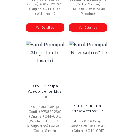
Confia) A0028205961
(Código Similar)
(Original) C44-0014
Pl60560202 (Código
(Wtk Import)
Pradolux)
Ver Detalhes
Ver Detalhes
Farol Principal
Atego Lente Lisa
Ld
Farol Principal
40.1.7.016 (Código
”New Actros” Le
Confia) 9738202361
(Original) C44-0016
(Wtk Import) F-102El
40.1.7.017 (Código
(Código Nino) L0313014
Confia) 9608200439
(Código Similar)
(Original) C44-0017